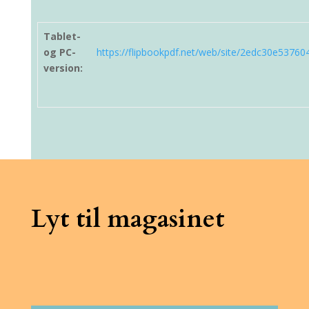
Tablet-
og PC-
https://flipbookpdf.net/web/site/2edc30e53
version:
Lyt til magasinet